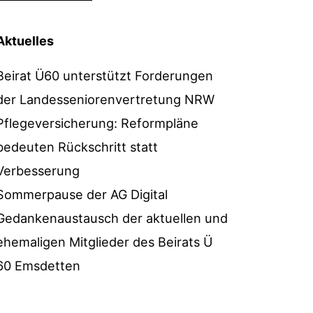
Aktuelles
Beirat Ü60 unterstützt Forderungen
der Landesseniorenvertretung NRW
Pflegeversicherung: Reformpläne
bedeuten Rückschritt statt
Verbesserung
Sommerpause der AG Digital
Gedankenaustausch der aktuellen und
ehemaligen Mitglieder des Beirats Ü
60 Emsdetten