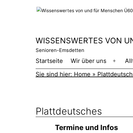
Zum
Inhalt
springen
WISSENSWERTES VON UN
Senioren-Emsdetten
Startseite
Wir über uns
All
Menü
öffnen
Sie sind hier:
Home
»
Plattdeutsc
Plattdeutsches
Termine und Infos