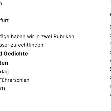
n
furt
räge haben wir in zwei Rubriken
esser zurechtfinden:
d Gedichte
ten
ndag
 Führerschien
rt)