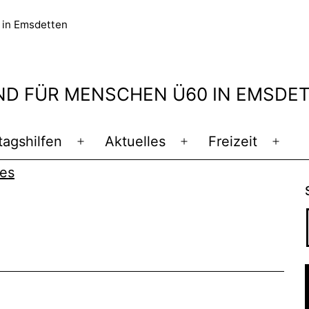
D FÜR MENSCHEN Ü60 IN EMSDE
tagshilfen
Aktuelles
Freizeit
Menü
Menü
Men
öffnen
öffnen
öffn
hes