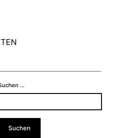
TTEN
ü
en
Suchen …