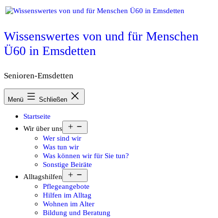
Zum
Inhalt
springen
Wissenswertes von und für Menschen
Ü60 in Emsdetten
Senioren-Emsdetten
Menü
Schließen
Startseite
Menü
Wir über uns
öffnen
Wer sind wir
Was tun wir
Was können wir für Sie tun?
Sonstige Beiräte
Menü
Alltagshilfen
öffnen
Pflegeangebote
Hilfen im Alltag
Wohnen im Alter
Bildung und Beratung